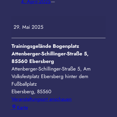
4. April 2025
—
GAU-
29. Mai 2025
Meisterschaft
Ebersberg
Trainingsgelände Bogenplatz
Attenberger-Schillinger-Straße 5,
85560 Ebersberg
Attenberger-Schillinger-Straße 5
Am
Volksfestplatz Ebersberg hinter dem
Fußballplatz
Ebersberg
,
85560
Veranstaltungsort anschauen
Trainingsgelände
Karte
Bogenplatz