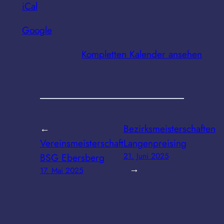
iCal
Attenberger-
Schillinger-
Google
Straße
5,
Kompletten Kalender ansehen
85560
Ebersberg
←
Bezirksmeisterschaften
Vereinsmeisterschaft
Langenpreising
BSG Ebersberg
21. Juni 2025
→
17. Mai 2025