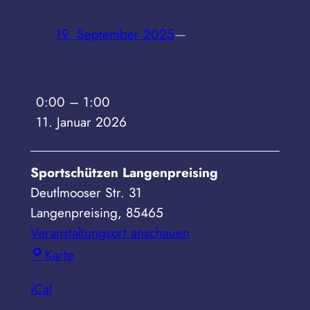
19. September 2025
—
BSG
0:00
–
1:00
Ebersberg
11. Januar 2026
(Oberliga
Süd
Compound)
Sportschützen Langenpreising
Deutlmooser Str. 31
Langenpreising
,
85465
Veranstaltungsort anschauen
Sportschützen
Karte
Langenpreising
iCal