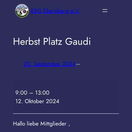
Zum
BSG Ebersberg e.V.
Inhalt
springen
Herbst Platz Gaudi
20. September 2024
—
Herbst
9:00
–
13:00
Platz
12. Oktober 2024
Gaudi
Hallo liebe Mittglieder ,