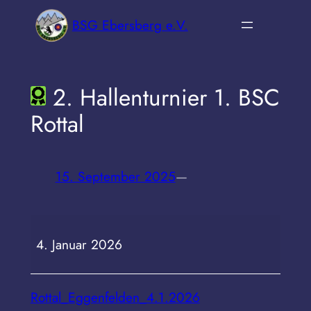
Zum
BSG Ebersberg e.V.
Inhalt
springen
2. Hallenturnier 1. BSC
Rottal
15. September 2025
—
2.
4. Januar 2026
Hallenturnier
1.
BSC
Rottal_Eggenfelden_4.1.2026
Rottal