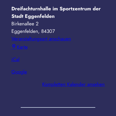
Dreifachturnhalle im Sportzentrum der
Stadt Eggenfelden
Birkenallee 2
Eggenfelden
,
84307
Veranstaltungsort anschauen
Dreifachturnhalle
Karte
im
iCal
Sportzentrum
der
Google
Stadt
Eggenfelden
Kompletten Kalender ansehen